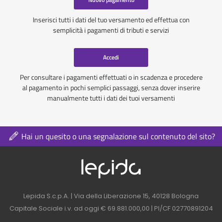
Inserisci tutti i dati del tuo versamento ed effettua con
semplicità i pagamenti di tributi e servizi
Accedi
Per consultare i pagamenti effettuati o in scadenza e procedere
al pagamento in pochi semplici passaggi, senza dover inserire
manualmente tutti i dati dei tuoi versamenti
Hai un quesito o una segnalazione sul contenuto del sito?
Logo azienda nel 
Contatti azienda nel footer
Lepida S.c.p.A. | Via della Liberazione 15, 40128 Bologna
Capitale Sociale i.v. ad oggi € 69.881.000,00 | PI/CF 02770891204