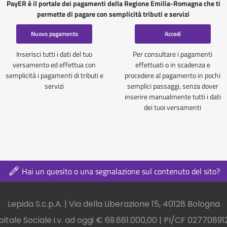
PayER è il portale dei pagamenti della Regione Emilia-Romagna che ti
permette di pagare con semplicità tributi e servizi
Nuovo pagamento
Accedi
Inserisci tutti i dati del tuo
Per consultare i pagamenti
versamento ed effettua con
effettuati o in scadenza e
semplicità i pagamenti di tributi e
procedere al pagamento in pochi
servizi
semplici passaggi, senza dover
inserire manualmente tutti i dati
dei tuoi versamenti
Hai un quesito o una segnalazione sul contenuto del sito?
nel footer
Lepida S.c.p.A. | Via della Liberazione 15, 40128 Bologna
itale Sociale i.v. ad oggi € 69.881.000,00 | PI/CF 0277089