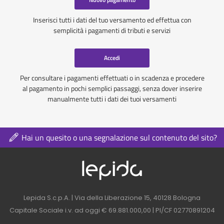
Inserisci tutti i dati del tuo versamento ed effettua con
semplicità i pagamenti di tributi e servizi
Accedi
Per consultare i pagamenti effettuati o in scadenza e procedere
al pagamento in pochi semplici passaggi, senza dover inserire
manualmente tutti i dati dei tuoi versamenti
Hai un quesito o una segnalazione sul contenuto del sito?
Logo azienda nel 
Contatti azienda nel footer
Lepida S.c.p.A. | Via della Liberazione 15, 40128 Bologna
Capitale Sociale i.v. ad oggi € 69.881.000,00 | PI/CF 02770891204