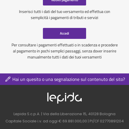
Inserisci tutti i dati del tuo versamento ed effettua con
semplicità i pagamenti di tributi e servizi
Accedi
Per consultare i pagamenti effettuati o in scadenza e procedere
al pagamento in pochi semplici passaggi, senza dover inserire
manualmente tutti i dati dei tuoi versamenti
Hai un quesito o una segnalazione sul contenuto del sito?
Logo azienda nel 
Contatti azienda nel footer
Lepida S.c.p.A. | Via della Liberazione 15, 40128 Bologna
Capitale Sociale i.v. ad oggi € 69.881.000,00 | PI/CF 02770891204