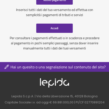
Inserisci tutti i dati del tuo versamento ed effettua con
semplicità i pagamenti di tributi e servizi
Accedi
Per consultare i pagamenti effettuati o in scadenza e procedere
al pagamento in pochi semplici passaggi, senza dover inserire
manualmente tutti i dati dei tuoi versamenti
Hai un quesito o una segnalazione sul contenuto del sito?
Logo azienda nel 
Contatti azienda nel footer
Lepida S.c.p.A. | Via della Liberazione 15, 40128 Bologna
Capitale Sociale i.v. ad oggi € 69.881.000,00 | PI/CF 02770891204