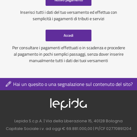
Inserisci tutti i dati del tuo versamento ed effettua con
semplicità i pagamenti di tributi e servizi
Accedi
Per consultare i pagamenti effettuati o in scadenza e procedere
al pagamento in pochi semplici passaggi, senza dover inserire
manualmente tutti i dati dei tuoi versamenti
Hai un quesito o una segnalazione sul contenuto del sito?
Logo azienda nel 
Contatti azienda nel footer
Lepida S.c.p.A. | Via della Liberazione 15, 40128 Bologna
Capitale Sociale i.v. ad oggi € 69.881.000,00 | PI/CF 02770891204