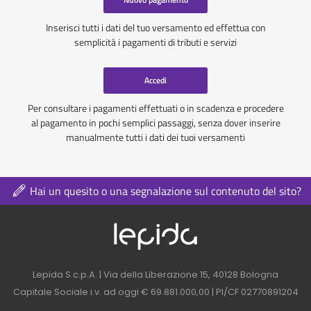
Inserisci tutti i dati del tuo versamento ed effettua con
semplicità i pagamenti di tributi e servizi
Accedi
Per consultare i pagamenti effettuati o in scadenza e procedere
al pagamento in pochi semplici passaggi, senza dover inserire
manualmente tutti i dati dei tuoi versamenti
Hai un quesito o una segnalazione sul contenuto del sito?
Logo azienda nel 
Contatti azienda nel footer
Lepida S.c.p.A. | Via della Liberazione 15, 40128 Bologna
Capitale Sociale i.v. ad oggi € 69.881.000,00 | PI/CF 02770891204