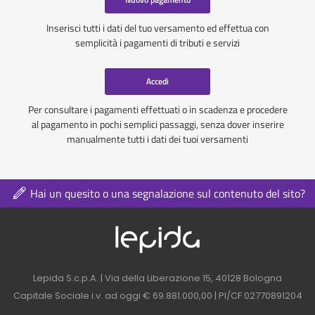
Inserisci tutti i dati del tuo versamento ed effettua con
semplicità i pagamenti di tributi e servizi
Accedi
Per consultare i pagamenti effettuati o in scadenza e procedere
al pagamento in pochi semplici passaggi, senza dover inserire
manualmente tutti i dati dei tuoi versamenti
Hai un quesito o una segnalazione sul contenuto del sito?
Logo azienda nel 
Contatti azienda nel footer
Lepida S.c.p.A. | Via della Liberazione 15, 40128 Bologna
Capitale Sociale i.v. ad oggi € 69.881.000,00 | PI/CF 02770891204