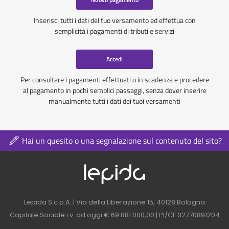
Inserisci tutti i dati del tuo versamento ed effettua con
semplicità i pagamenti di tributi e servizi
Accedi
Per consultare i pagamenti effettuati o in scadenza e procedere
al pagamento in pochi semplici passaggi, senza dover inserire
manualmente tutti i dati dei tuoi versamenti
Hai un quesito o una segnalazione sul contenuto del sito?
Logo azienda nel 
Contatti azienda nel footer
Lepida S.c.p.A. | Via della Liberazione 15, 40128 Bologna
Capitale Sociale i.v. ad oggi € 69.881.000,00 | PI/CF 02770891204