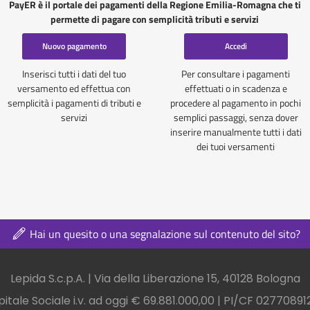
PayER è il portale dei pagamenti della Regione Emilia-Romagna che ti
permette di pagare con semplicità tributi e servizi
Nuovo pagamento
Accedi
Inserisci tutti i dati del tuo
Per consultare i pagamenti
versamento ed effettua con
effettuati o in scadenza e
semplicità i pagamenti di tributi e
procedere al pagamento in pochi
servizi
semplici passaggi, senza dover
inserire manualmente tutti i dati
dei tuoi versamenti
Hai un quesito o una segnalazione sul contenuto del sito?
nel footer
Lepida S.c.p.A. | Via della Liberazione 15, 40128 Bologna
itale Sociale i.v. ad oggi € 69.881.000,00 | PI/CF 0277089