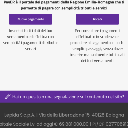
PayER è il portale dei pagamenti della Regione Emilia-Romagna che ti
permette di pagare con semplicità tributi e servizi
Nuovo pagamento
Accedi
Inserisci tutti i dati del tuo
Per consultare i pagamenti
versamento ed effettua con
effettuati o in scadenza e
semplicità i pagamenti di tributi e
procedere al pagamento in pochi
servizi
semplici passaggi, senza dover
inserire manualmente tutti i dati
dei tuoi versamenti
Hai un quesito o una segnalazione sul contenuto del sito?
nel footer
Lepida S.c.p.A. | Via della Liberazione 15, 40128 Bologna
itale Sociale i.v. ad oggi € 69.881.000,00 | PI/CF 0277089