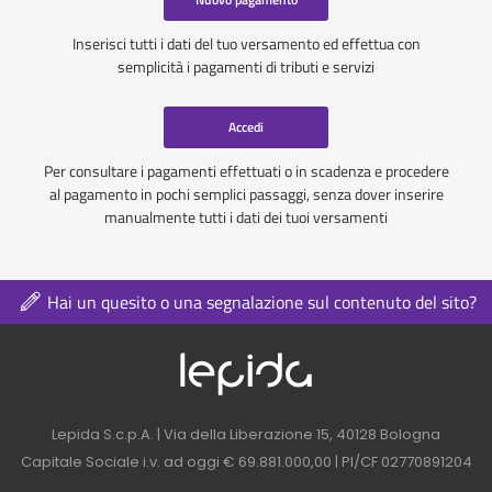
Inserisci tutti i dati del tuo versamento ed effettua con
semplicità i pagamenti di tributi e servizi
Accedi
Per consultare i pagamenti effettuati o in scadenza e procedere
al pagamento in pochi semplici passaggi, senza dover inserire
manualmente tutti i dati dei tuoi versamenti
Hai un quesito o una segnalazione sul contenuto del sito?
Logo azienda nel 
Contatti azienda nel footer
Lepida S.c.p.A. | Via della Liberazione 15, 40128 Bologna
Capitale Sociale i.v. ad oggi € 69.881.000,00 | PI/CF 02770891204