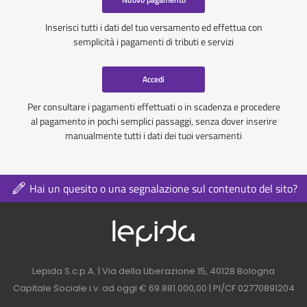
Inserisci tutti i dati del tuo versamento ed effettua con
semplicità i pagamenti di tributi e servizi
Accedi
Per consultare i pagamenti effettuati o in scadenza e procedere
al pagamento in pochi semplici passaggi, senza dover inserire
manualmente tutti i dati dei tuoi versamenti
Hai un quesito o una segnalazione sul contenuto del sito?
Logo azienda nel 
Contatti azienda nel footer
Lepida S.c.p.A. | Via della Liberazione 15, 40128 Bologna
Capitale Sociale i.v. ad oggi € 69.881.000,00 | PI/CF 02770891204