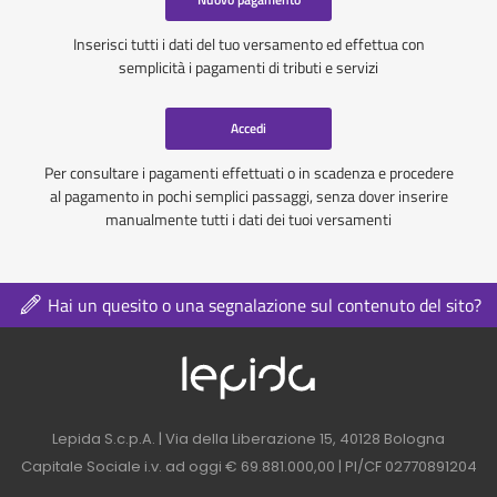
Inserisci tutti i dati del tuo versamento ed effettua con
semplicità i pagamenti di tributi e servizi
Accedi
Per consultare i pagamenti effettuati o in scadenza e procedere
al pagamento in pochi semplici passaggi, senza dover inserire
manualmente tutti i dati dei tuoi versamenti
Hai un quesito o una segnalazione sul contenuto del sito?
Logo azienda nel 
Contatti azienda nel footer
Lepida S.c.p.A. | Via della Liberazione 15, 40128 Bologna
Capitale Sociale i.v. ad oggi € 69.881.000,00 | PI/CF 02770891204