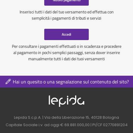
Inserisci tutti i dati del tuo versamento ed effettua con
semplicità i pagamenti di tributi e servizi
Accedi
Per consultare i pagamenti effettuati o in scadenza e procedere
al pagamento in pochi semplici passaggi, senza dover inserire
manualmente tutti i dati dei tuoi versamenti
Hai un quesito o una segnalazione sul contenuto del sito?
Logo azienda nel 
Contatti azienda nel footer
Lepida S.c.p.A. | Via della Liberazione 15, 40128 Bologna
Capitale Sociale i.v. ad oggi € 69.881.000,00 | PI/CF 02770891204