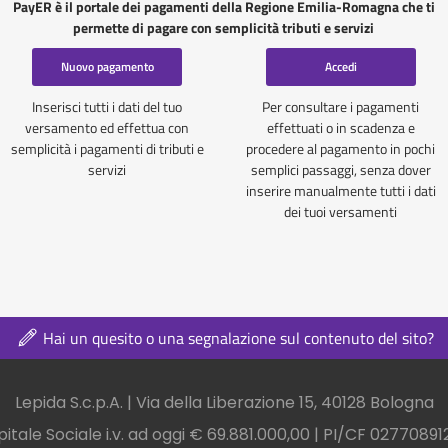
PayER è il portale dei pagamenti della Regione Emilia-Romagna che ti
permette di pagare con semplicità tributi e servizi
Nuovo pagamento
Accedi
Inserisci tutti i dati del tuo
Per consultare i pagamenti
versamento ed effettua con
effettuati o in scadenza e
semplicità i pagamenti di tributi e
procedere al pagamento in pochi
servizi
semplici passaggi, senza dover
inserire manualmente tutti i dati
dei tuoi versamenti
Hai un quesito o una segnalazione sul contenuto del sito?
nel footer
Lepida S.c.p.A. | Via della Liberazione 15, 40128 Bologna
itale Sociale i.v. ad oggi € 69.881.000,00 | PI/CF 0277089