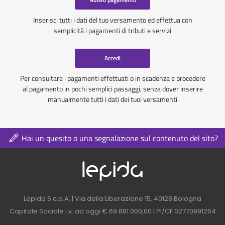
Inserisci tutti i dati del tuo versamento ed effettua con
semplicità i pagamenti di tributi e servizi
Accedi
Per consultare i pagamenti effettuati o in scadenza e procedere
al pagamento in pochi semplici passaggi, senza dover inserire
manualmente tutti i dati dei tuoi versamenti
Hai un quesito o una segnalazione sul contenuto del sito?
Logo azienda nel 
Contatti azienda nel footer
Lepida S.c.p.A. | Via della Liberazione 15, 40128 Bologna
Capitale Sociale i.v. ad oggi € 69.881.000,00 | PI/CF 02770891204