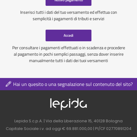
Inserisci tutti i dati del tuo versamento ed effettua con
semplicità i pagamenti di tributi e servizi
Accedi
Per consultare i pagamenti effettuati o in scadenza e procedere
al pagamento in pochi semplici passaggi, senza dover inserire
manualmente tutti i dati dei tuoi versamenti
Hai un quesito o una segnalazione sul contenuto del sito?
Logo azienda nel 
Contatti azienda nel footer
Lepida S.c.p.A. | Via della Liberazione 15, 40128 Bologna
Capitale Sociale i.v. ad oggi € 69.881.000,00 | PI/CF 02770891204