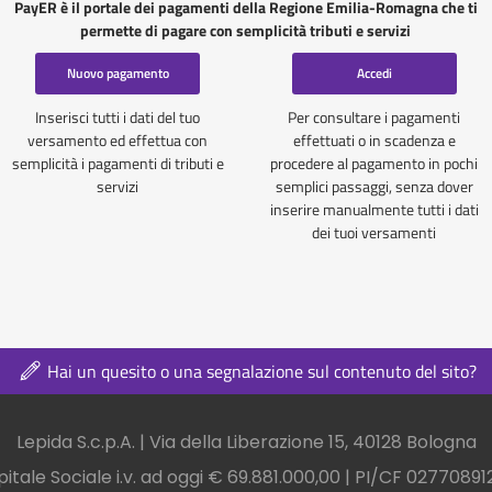
PayER è il portale dei pagamenti della Regione Emilia-Romagna che ti
permette di pagare con semplicità tributi e servizi
Nuovo pagamento
Accedi
Inserisci tutti i dati del tuo
Per consultare i pagamenti
versamento ed effettua con
effettuati o in scadenza e
semplicità i pagamenti di tributi e
procedere al pagamento in pochi
servizi
semplici passaggi, senza dover
inserire manualmente tutti i dati
dei tuoi versamenti
Hai un quesito o una segnalazione sul contenuto del sito?
nel footer
Lepida S.c.p.A. | Via della Liberazione 15, 40128 Bologna
itale Sociale i.v. ad oggi € 69.881.000,00 | PI/CF 0277089