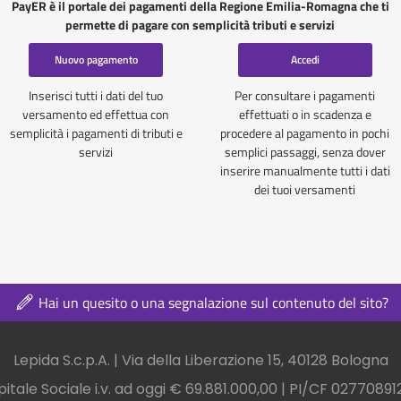
PayER è il portale dei pagamenti della Regione Emilia-Romagna che ti
permette di pagare con semplicità tributi e servizi
Nuovo pagamento
Accedi
Inserisci tutti i dati del tuo
Per consultare i pagamenti
versamento ed effettua con
effettuati o in scadenza e
semplicità i pagamenti di tributi e
procedere al pagamento in pochi
servizi
semplici passaggi, senza dover
inserire manualmente tutti i dati
dei tuoi versamenti
Hai un quesito o una segnalazione sul contenuto del sito?
nel footer
Lepida S.c.p.A. | Via della Liberazione 15, 40128 Bologna
itale Sociale i.v. ad oggi € 69.881.000,00 | PI/CF 0277089