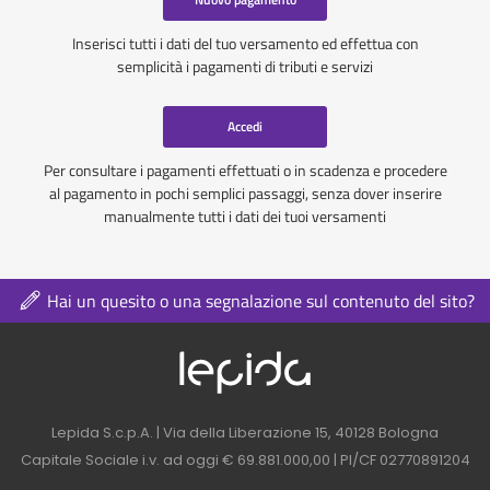
Inserisci tutti i dati del tuo versamento ed effettua con
semplicità i pagamenti di tributi e servizi
Accedi
Per consultare i pagamenti effettuati o in scadenza e procedere
al pagamento in pochi semplici passaggi, senza dover inserire
manualmente tutti i dati dei tuoi versamenti
Hai un quesito o una segnalazione sul contenuto del sito?
Logo azienda nel 
Contatti azienda nel footer
Lepida S.c.p.A. | Via della Liberazione 15, 40128 Bologna
Capitale Sociale i.v. ad oggi € 69.881.000,00 | PI/CF 02770891204