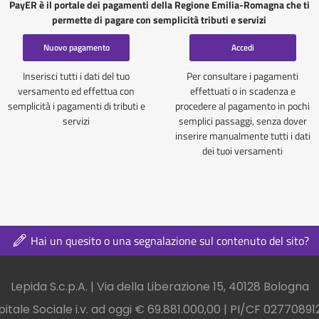
PayER è il portale dei pagamenti della Regione Emilia-Romagna che ti
permette di pagare con semplicità tributi e servizi
Nuovo pagamento
Accedi
Inserisci tutti i dati del tuo
Per consultare i pagamenti
versamento ed effettua con
effettuati o in scadenza e
semplicità i pagamenti di tributi e
procedere al pagamento in pochi
servizi
semplici passaggi, senza dover
inserire manualmente tutti i dati
dei tuoi versamenti
Hai un quesito o una segnalazione sul contenuto del sito?
nel footer
Lepida S.c.p.A. | Via della Liberazione 15, 40128 Bologna
itale Sociale i.v. ad oggi € 69.881.000,00 | PI/CF 0277089