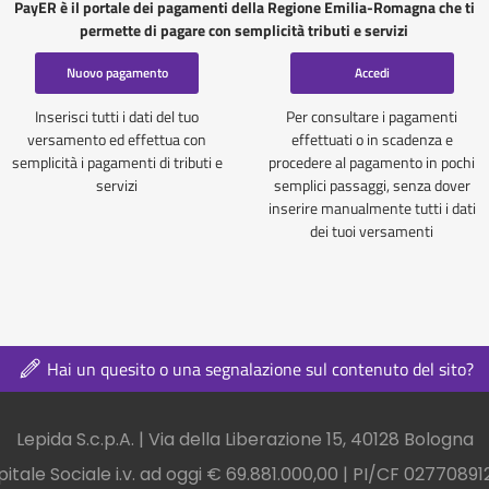
PayER è il portale dei pagamenti della Regione Emilia-Romagna che ti
permette di pagare con semplicità tributi e servizi
Nuovo pagamento
Accedi
Inserisci tutti i dati del tuo
Per consultare i pagamenti
versamento ed effettua con
effettuati o in scadenza e
semplicità i pagamenti di tributi e
procedere al pagamento in pochi
servizi
semplici passaggi, senza dover
inserire manualmente tutti i dati
dei tuoi versamenti
Hai un quesito o una segnalazione sul contenuto del sito?
nel footer
Lepida S.c.p.A. | Via della Liberazione 15, 40128 Bologna
itale Sociale i.v. ad oggi € 69.881.000,00 | PI/CF 0277089