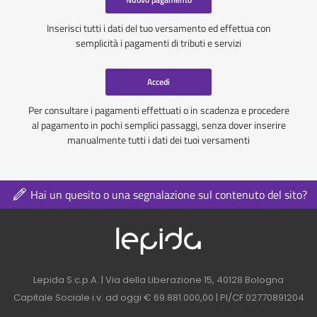
Inserisci tutti i dati del tuo versamento ed effettua con
semplicità i pagamenti di tributi e servizi
Accedi
Per consultare i pagamenti effettuati o in scadenza e procedere
al pagamento in pochi semplici passaggi, senza dover inserire
manualmente tutti i dati dei tuoi versamenti
Hai un quesito o una segnalazione sul contenuto del sito?
Logo azienda nel 
Contatti azienda nel footer
Lepida S.c.p.A. | Via della Liberazione 15, 40128 Bologna
Capitale Sociale i.v. ad oggi € 69.881.000,00 | PI/CF 02770891204