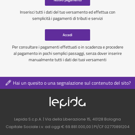
Inserisci tutti i dati del tuo versamento ed effettua con
semplicità i pagamenti di tributi e servizi
Accedi
Per consultare i pagamenti effettuati o in scadenza e procedere
al pagamento in pochi semplici passaggi, senza dover inserire
manualmente tutti i dati dei tuoi versamenti
Hai un quesito o una segnalazione sul contenuto del sito?
Logo azienda nel 
Contatti azienda nel footer
Lepida S.c.p.A. | Via della Liberazione 15, 40128 Bologna
Capitale Sociale i.v. ad oggi € 69.881.000,00 | PI/CF 02770891204