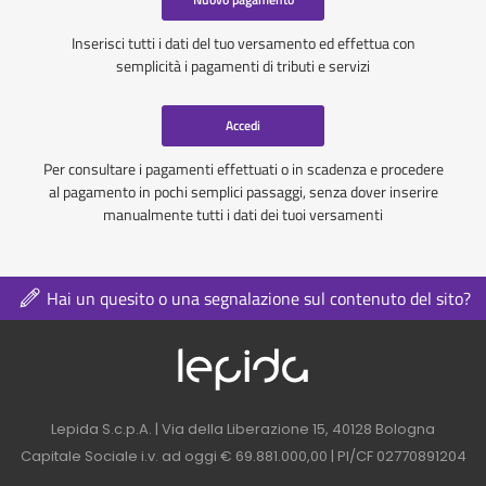
Inserisci tutti i dati del tuo versamento ed effettua con
semplicità i pagamenti di tributi e servizi
Accedi
Per consultare i pagamenti effettuati o in scadenza e procedere
al pagamento in pochi semplici passaggi, senza dover inserire
manualmente tutti i dati dei tuoi versamenti
Hai un quesito o una segnalazione sul contenuto del sito?
Logo azienda nel 
Contatti azienda nel footer
Lepida S.c.p.A. | Via della Liberazione 15, 40128 Bologna
Capitale Sociale i.v. ad oggi € 69.881.000,00 | PI/CF 02770891204