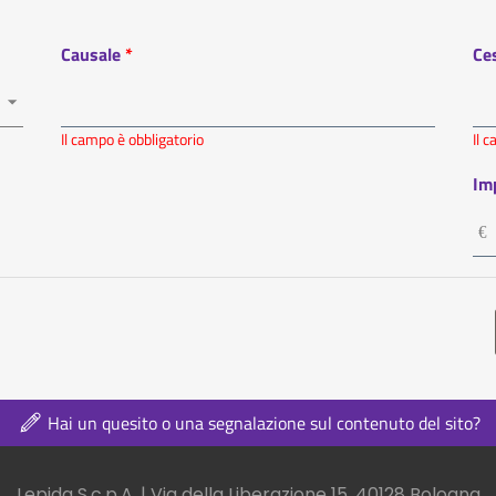
Causale
Ce
Il campo è obbligatorio
Il 
Im
Hai un quesito o una segnalazione sul contenuto del sito?
Lepida S.c.p.A. | Via della Liberazione 15, 40128 Bologna